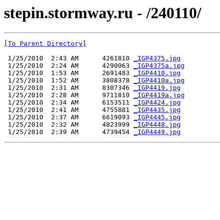
stepin.stormway.ru - /240110/
[To Parent Directory]
 1/25/2010  2:43 AM      4261810 
_IGP4375.jpg
 1/25/2010  2:24 AM      4290063 
_IGP4375a.jpg
 1/25/2010  1:53 AM      2691483 
_IGP4410.jpg
 1/25/2010  1:52 AM      3808378 
_IGP4410a.jpg
 1/25/2010  2:31 AM      8307346 
_IGP4419.jpg
 1/25/2010  2:28 AM      9711810 
_IGP4419a.jpg
 1/25/2010  2:34 AM      6153511 
_IGP4424.jpg
 1/25/2010  2:41 AM      4755881 
_IGP4435.jpg
 1/25/2010  2:37 AM      6619093 
_IGP4445.jpg
 1/25/2010  2:32 AM      4823999 
_IGP4448.jpg
 1/25/2010  2:39 AM      4739454 
_IGP4449.jpg